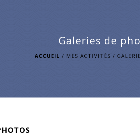
Galeries de ph
ACCUEIL
/
MES ACTIVITÉS
/
GALERI
PHOTOS