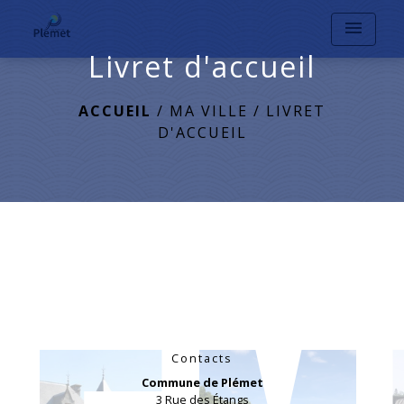
menu
Livret d'accueil
ACCUEIL
/
MA VILLE
/
LIVRET
D'ACCUEIL
Contacts
Commune de Plémet
3 Rue des Étangs