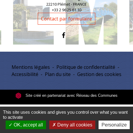
22210 Plémet - FRANCE
+33 2 96 25 61 10
Contact par formulaire
Mentions légales
-
Politique de confidentialité
-
Accessibilité
-
Plan du site
-
Gestion des cookies
Site créé en partenariat avec Réseau des Communes
This site uses cookies and gives you control over what you want
to activate
OK, accept all
Deny all cookies
Personalize