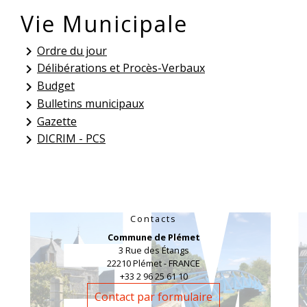
Vie Municipale
Ordre du jour
keyboard_arrow_right
Délibérations et Procès-Verbaux
keyboard_arrow_right
Budget
keyboard_arrow_right
Bulletins municipaux
keyboard_arrow_right
Gazette
keyboard_arrow_right
DICRIM - PCS
keyboard_arrow_right
Contacts
Commune de Plémet
3 Rue des Étangs
22210 Plémet - FRANCE
+33 2 96 25 61 10
Contact par formulaire