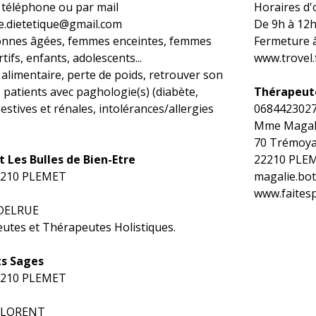
 téléphone ou par mail
Horaires d'
re.dietetique@gmail.com
De 9h à 12h
sonnes âgées, femmes enceintes, femmes
Fermeture à
rtifs, enfants, adolescents...
www.trovel.
 alimentaire, perte de poids, retrouver son
 patients avec paghologie(s) (diabète,
Thérapeute
estives et rénales, intolérances/allergies
068442302
Mme Magal
70 Trémoy
t Les Bulles de Bien-Etre
22210 PLE
22210 PLEMET
magalie.bo
www.faitesp
 DELRUE
tes et Thérapeutes Holistiques.
s Sages
22210 PLEMET
 FLORENT