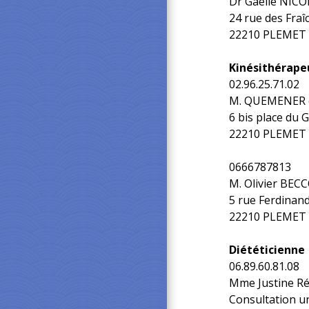
Dr Gaëlle NIC
24 rue des Fraî
22210 PLEMET
Kinésithérape
02.96.25.71.02
M. QUEMENER e
6 bis place du 
22210 PLEMET
0666787813
M. Olivier BEC
5 rue Ferdinan
22210 PLEMET
Diététicienne
06.89.60.81.08
Mme Justine R
Consultation u