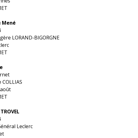
ennes
MET
u Mené
4
gère LORAND-BIGORGNE
lerc
MET
e
ernet
e COLLIAS
 août
MET
 TROVEL
4
Général Leclerc
et