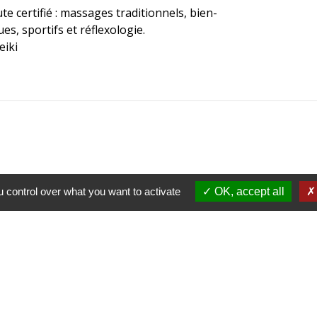
 certifié : massages traditionnels, bien-
es, sportifs et réflexologie.
eiki
Contacts
 control over what you want to activate
OK, accept all
Commune de Plémet
3 Rue des Étangs
22210 Plémet - FRANCE
+33 2 96 25 61 10
Contact par formulaire