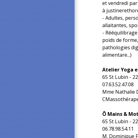
et vendredi par
à justineretho
- Adultes, per
allaitantes, spo
- Rééquilibrage
poids de forme,
pathologies dig
alimentare...)
Atelier Yoga e
65 St Lubin - 
07.63.52.47.08
Mme Nathalie
CMassothérapeu
Ô Mains & Mot
65 St Lubin - 
06.78.98.54.11
M. Dominique