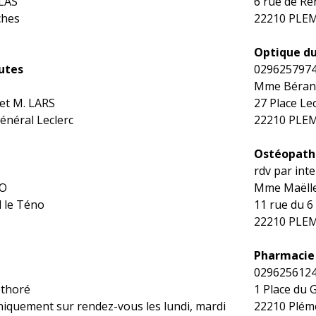
OLAS
6 rue de R
ches
22210 PLE
Optique d
utes
029625797
Mme Béran
t M. LARS
27 Place Lec
Général Leclerc
22210 PLE
Ostéopath
rdv par int
CO
Mme Maëll
d le Téno
11 rue du 6
22210 PLE
Pharmacie
029625612
éthoré
1 Place du 
niquement sur rendez-vous les lundi, mardi
22210 Plém