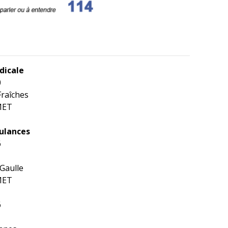
dicale
0
Fraîches
MET
ulances
6
 Gaulle
MET
6