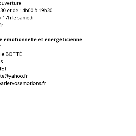
ouverture
30 et de 14h00 à 19h30.
 17h le samedi
fr
 émotionnelle et énergéticienne
7
ie BOTTÉ
as
MET
tte@yahoo.fr
arlervosemotions.fr