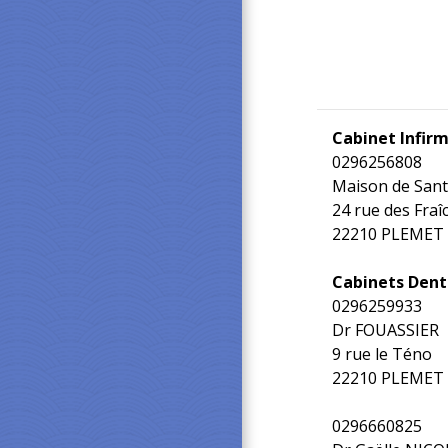
Cabinet Infirm
0296256808
Maison de San
24 rue des Fraî
22210 PLEMET
Cabinets Denta
0296259933
Dr FOUASSIER
9 rue le Téno
22210 PLEMET
0296660825