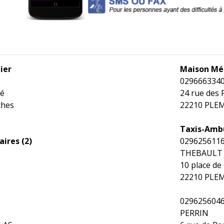
ier
Maison Mé
029666334
té
24 rue des 
ches
22210 PLE
Taxis-Amb
ires (2)
029625611
THEBAULT
10 place de
22210 PLE
029625604
PERRIN